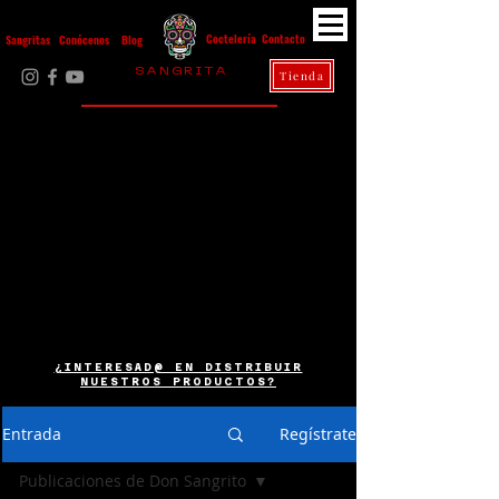
Contacto
Coctelería
Sangritas
Conócenos
Blog
S A N G R I T A
Tienda
La Casa Diez
¿INTERESAD@ EN DISTRIBUIR
NUESTROS PRODUCTOS?
Entrada
Regístrate
Publicaciones de Don Sangrito