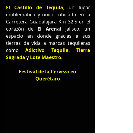
El Castillo de Tequila
, un lugar 
emblemático y único, ubicado en la 
Carretera Guadalajara Km 32.5 en el 
corazón de 
El Arenal 
Jalisco, un 
espacio en donde gracias a sus 
tierras da vida a marcas tequileras 
como 
Adictivo Tequila
, 
Tierra 
Sagrada
 y 
Lote Maestro
.
Festival de la Cerveza en 
Querétaro