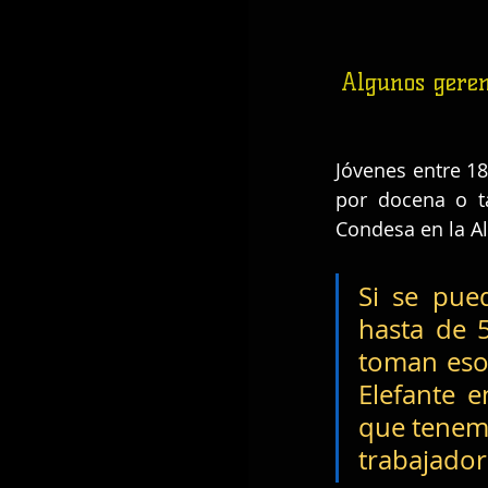
Algunos geren
Jóvenes entre 1
por docena o ta
Condesa en la A
Si se pue
hasta de 5
toman eso,
Elefante 
que tenemo
trabajador