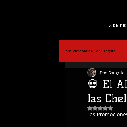
¿INTE
Publicaciones de Don Sangrito
Don Sangrito
El Alcohol y la Salud
Bar
💀 El A
las Che
Coctelería
Obtuvo NaN de
Las Promociones