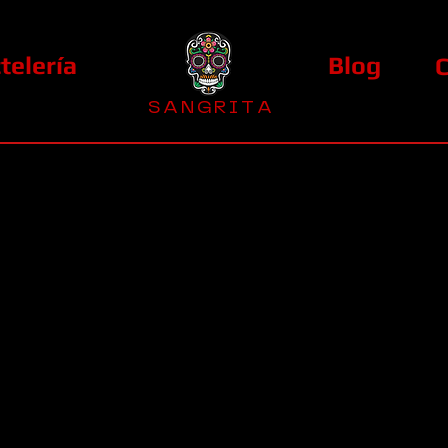
telería
Blog
S A N G R I T A
La Casa Diez