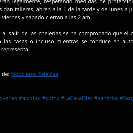
eran legalmente, respetando medidas de protección 
s dan talleres, abren a la 1 de la tarde y de lunes a j
e viernes y sabado cierran a las 2 am.
 al salir de las chelerías se ha comprobado que el 
en las casas o incluso mientras se conduce en auto
 representa.
 de: 
Noticieros Televisa
jovenes
#alcohol
#cdmx
#LaCasaDiez
#sangrita
#Sang