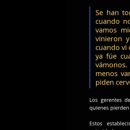
Se han to
cuando no
vamos mid
vinieron y
cuando vi 
ya fúe cu
vámonos. 
menos vam
piden cerv
Los gerentes de
quienes pierden
Estos establec