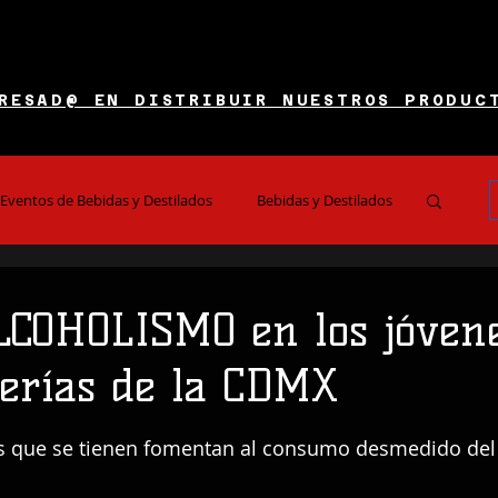
RESAD@ EN DISTRIBUIR NUESTROS PRODUC
Eventos de Bebidas y Destilados
Bebidas y Destilados
es y Restaurantes
Noticias e Información
LCOHOLISMO en los jóven
lerías de la CDMX
 5 estrellas.
 que se tienen fomentan al consumo desmedido del 