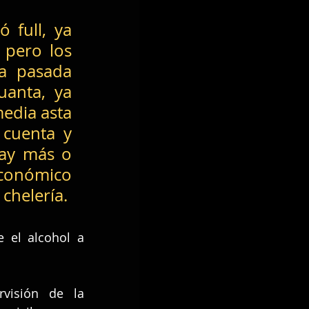
full, ya 
pero los 
a pasada 
anta, ya 
edia asta 
cuenta y 
ay más o 
conómico 
chelería.
 el alcohol a 
visión de la 