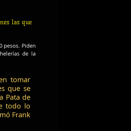
nes las que 
 pesos. Piden 
elerías de la 
en tomar 
s que se 
 Pata de 
 todo lo 
rmó Frank 