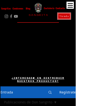
Contacto
Coctelería
Sangritas
Conócenos
Blog
S A N G R I T A
Tienda
La Casa Diez
¿INTERESAD@ EN DISTRIBUIR
NUESTROS PRODUCTOS?
Entrada
Regístrate
Publicaciones de Don Sangrito