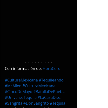
Con información de: 
HoraCero
#CulturaMexicana
#Tequileando
#McAllen
#CulturaMexicana
#CincoDeMayo
#BatallaDePuebla
#UniversoTequila
#LaCasaDiez
#Sangrita
#DonSangrito
#Tequila