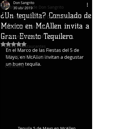
Don Sangrito
Publicaciones de Don Sangrito
30 abr 2019
¿Un tequilita? Consulado de
Eventos de Bebidas y Destilados
México en McAllen invita a
Bebidas y Destilados
Gran Evento Tequilero.
El Alcohol y la Salud
Obtuvo NaN de 5 estrellas.
Bares y Restaurantes
En el Marco de las Fiestas del 5 de 
Noticias e Información
Mayo, en McAllen invitan a degustar 
un buen tequila.
Coctelería
Tequila 5 de Mayo en McAllen