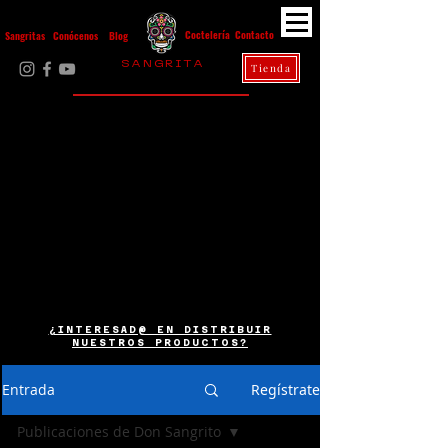
Contacto
Coctelería
Sangritas
Conócenos
Blog
S A N G R I T A
Tienda
La Casa Diez
¿INTERESAD@ EN DISTRIBUIR
NUESTROS PRODUCTOS?
Entrada
Regístrate
Publicaciones de Don Sangrito