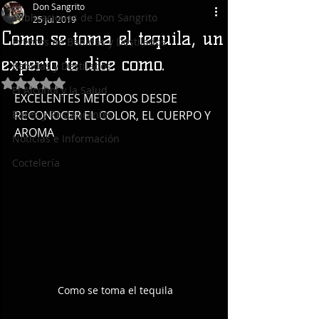
Don Sangrito
Publicaciones de Don Sangrito
25 jul 2019
Como se toma el tequila, un
Eventos de Bebidas y Destilados
experto te dice como.
Bebidas y Destilados
Obtuvo NaN de 5 estrellas.
El Alcohol y la Salud
EXCELENTES METODOS DESDE 
Bares y Restaurantes
RECONOCER EL COLOR, EL CUERPO Y 
AROMA
Noticias e Información
Coctelería
Como se toma el tequila