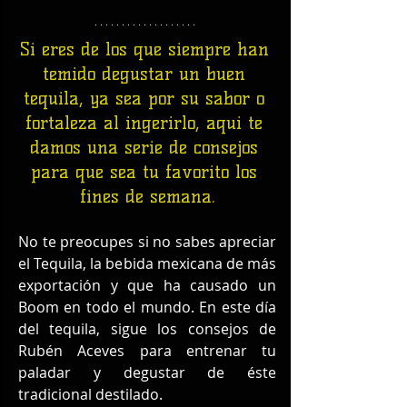
Si eres de los que siempre han 
temido degustar un buen 
tequila, ya sea por su sabor o 
fortaleza al ingerirlo, aqui te 
damos una serie de consejos 
para que sea tu favorito los 
fines de semana.
No te preocupes si no sabes apreciar 
el Tequila, la bebida mexicana de más 
exportación y que ha causado un 
Boom en todo el mundo. En este día 
del tequila, sigue los consejos de 
Rubén Aceves para entrenar tu 
paladar y degustar de éste 
tradicional destilado.