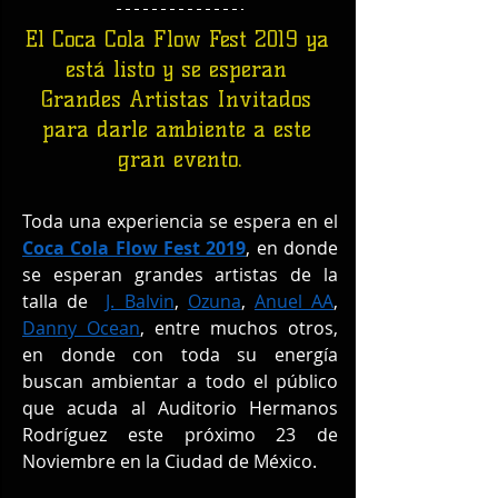
El Coca Cola Flow Fest 2019 ya 
está listo y se esperan 
Grandes Artistas Invitados 
para darle ambiente a este 
gran evento.
Toda una experiencia se espera en el 
Coca Cola Flow Fest 2019
, en donde 
se esperan grandes artistas de la 
talla de  
J. Balvin
, 
Ozuna
, 
Anuel AA
, 
Danny Ocean
, entre muchos otros, 
en donde con toda su energía 
buscan ambientar a todo el público 
que acuda al Auditorio Hermanos 
Rodríguez este próximo 23 de 
Noviembre en la Ciudad de México.