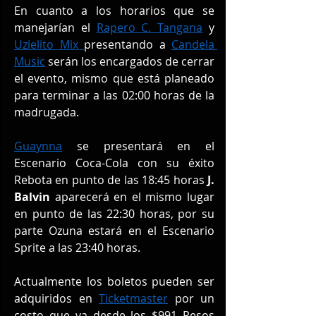
En cuanto a los horarios que se 
manejarían el 
Rapero C. Tangana
 y 
Uzielito Mix 
presentando a 
Candela 
Music
 serán los encargados de cerrar 
el evento, mismo que está planeado 
para terminar a las 02:00 horas de la 
madrugada.
Guaynna
 se presentará en el 
Escenario Coca-Cola con su éxito 
Rebota en punto de las 18:45 horas 
J. 
Balvin
 aparecerá en el mismo lugar 
en punto de las 22:30 horas, por su 
parte Ozuna estará en el Escenario 
Sprite a las 23:40 horas.
Actualmente los boletos pueden ser 
adquiridos en 
Ticketmaster
 por un 
costo que va desde los $991 Pesos 