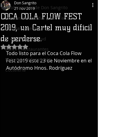
Don Sangrito
Publicaciones de Don Sangrito
21 nov 2019
COCA COLA FLOW FEST
Eventos de Bebidas y Destilados
2019, un Cartel muy difícil
Bebidas y Destilados
de perderse.
El Alcohol y la Salud
Obtuvo NaN de 5 estrellas.
Bares y Restaurantes
Todo listo para el Coca Cola Flow 
Noticias e Información
Fest 2019 este 23 de Noviembre en el 
Autódromo Hnos. Rodríguez
Coctelería