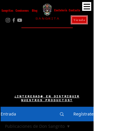
Contacto
Coctelería
Sangritas
Conócenos
Blog
S A N G R I T A
Tienda
La Casa Diez
¿INTERESAD@ EN DISTRIBUIR
NUESTROS PRODUCTOS?
Entrada
Regístrate
Publicaciones de Don Sangrito