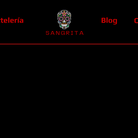
telería
Blog
S A N G R I T A
La Casa Diez