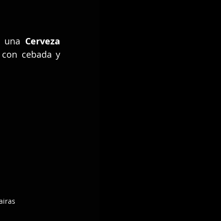
o una 
Cerveza 
 con cebada y 
airas