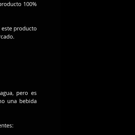
producto 100% 
este producto 
rcado.
agua, pero es 
o una bebida 
entes: