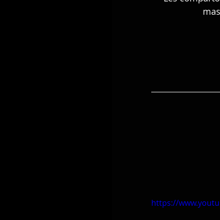
masc
https://www.yout