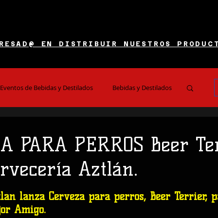
RESAD@ EN DISTRIBUIR NUESTROS PRODUC
Eventos de Bebidas y Destilados
Bebidas y Destilados
es y Restaurantes
Noticias e Información
A PARA PERROS Beer Ter
ervecería Aztlán.
 5 estrellas.
lán lanza Cerveza para perros, Beer Terrier, p
jor Amigo.