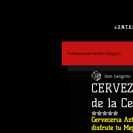
¿INTE
Publicaciones de Don Sangrito
Don Sangrito
El Alcohol y la Salud
Bar
CERVEZ
de la C
Coctelería
Obtuvo NaN de
Cervecería Azt
disfrute tu Me