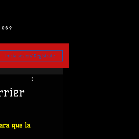
TOS?
Inicia sesión/ Regístrate
rier
ara que la 