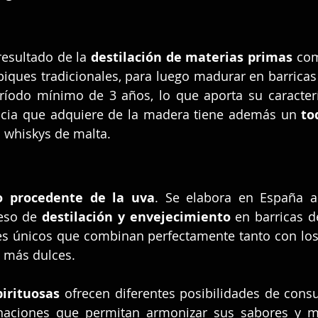
 resultado de la 
destilación de materias primas
 com
biques tradicionales, para luego madurar en barricas
ríodo mínimo de 3 años, lo que aporta su caracterí
ncia que adquiere de la madera tiene además un 
s whiskys de malta.
o procedente de la uva
. Se elabora en España a
eso de 
destilación y envejecimiento 
en barricas de
s únicos que combinan perfectamente tanto con los 
 más dulces.
irituosas 
ofrecen diferentes posibilidades de cons
naciones que permitan armonizar sus sabores y mat