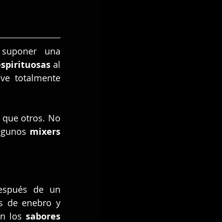
suponer una 
spirituosas 
al 
ve totalmente 
que otros. No 
lgunos 
mixers 
, que después de un 
s de enebro y 
n los 
sabores 