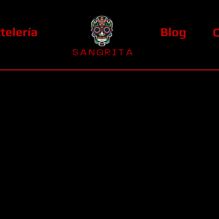
telería
Blog
S A N G R I T A
La Casa Diez