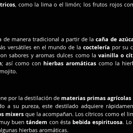
tricos
, como la lima o el limón; los frutos rojos com
a de manera tradicional a partir de la 
caña de azúc
ás versátiles en el mundo de la 
coctelería
 por su 
con sabores y aromas dulces como la 
vainilla o cí
n
; así como con 
hierbas aromáticas
 como la hier
 mojito.
ne por la destilación de 
materias primas agrícolas
do a su pureza, este destilado adquiere rápidamen
os mixers
 que la acompañan. Los cítricos como el lim
 muy buen 
tándem 
con ésta 
bebida espirituosa
. Lo
algunas hierbas aromáticas.