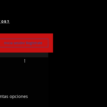
TOS?
Inicia sesión/ Regístrate
antas opciones 