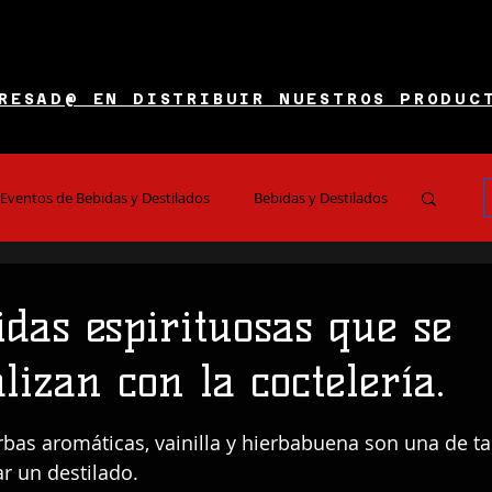
RESAD@ EN DISTRIBUIR NUESTROS PRODUC
Eventos de Bebidas y Destilados
Bebidas y Destilados
es y Restaurantes
Noticias e Información
idas espirituosas que se
lizan con la coctelería.
 5 estrellas.
erbas aromáticas, vainilla y hierbabuena son una de t
ar un destilado.