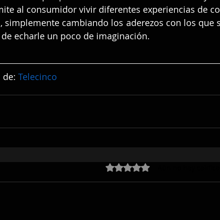
mite al consumidor vivir diferentes experiencias de 
 simplemente cambiando los aderezos con los que 
 de echarle un poco de imaginación.
 de: 
Telecinco
Obtuvo 0 de 5 estrellas.
Aún no hay calific