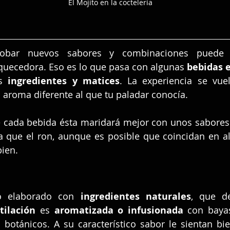
El Mojito en la coctelería
robar nuevos sabores y combinaciones puede 
quecedora. Eso es lo que pasa con algunas 
bebidas e
s 
ingredientes y matices
. La experiencia se vuel
aroma diferente al que tu paladar conocía.
cada bebida ésta maridará mejor con unos sabores 
ka que el ron, aunque es posible que coincidan en a
bien.
o elaborado con 
ingredientes naturales
tilación 
es 
aromatizada o infusionada 
con baya
 botánicos. A su característico sabor le sientan bie