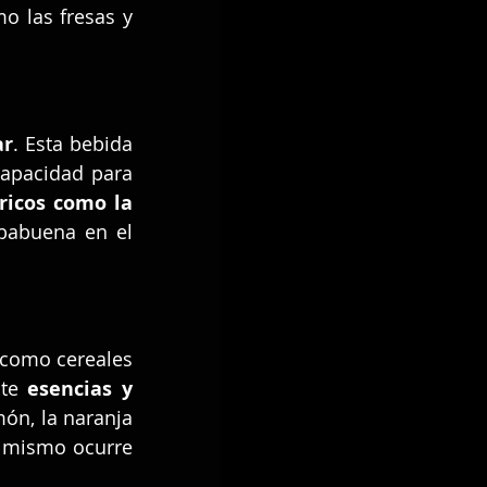
o las fresas y 
ar
. Esta bebida 
capacidad para 
tricos como la 
babuena en el 
 como cereales 
te 
esencias y 
ón, la naranja 
 mismo ocurre 