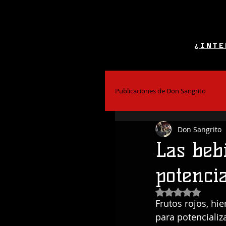
¿INTE
Publicaciones de Don Sangrito
Don Sangrito
El Alcohol y la Salud
Bar
Las beb
potencia
Coctelería
Obtuvo NaN de
Frutos rojos, hi
para potencializ