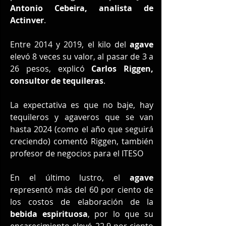
Antonio Cebeira, analista de 
Actinver
.
Entre 2014 y 2019, el kilo del 
agave 
elevó 8 veces su valor, al pasar de 3 a 
26 pesos, explicó 
Carlos Riggen, 
consultor de tequileras
.
La expectativa es que no baje, hay 
tequileros y agaveros que se van 
hasta 2024 (como el año que seguirá 
creciendo) comentó Riggen, también 
profesor de negocios para el ITESO
En el último lustro, el 
agave 
representó más del 60 por ciento de 
los costos de elaboración de la 
bebida espirituosa
, por lo que su 
encarecimiento elevó 22.9 por ciento 