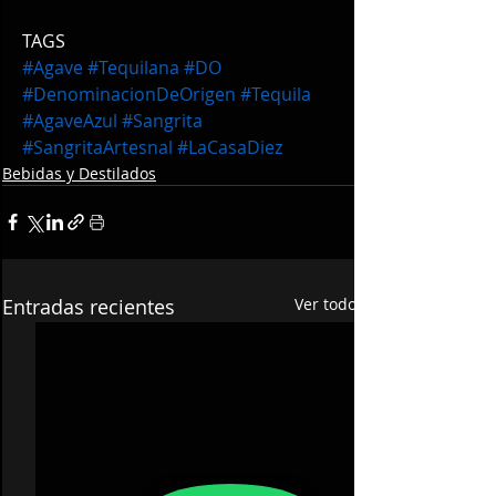
TAGS
#Agave
#Tequilana
#DO
#DenominacionDeOrigen
#Tequila
#AgaveAzul
#Sangrita
#SangritaArtesnal
#LaCasaDiez
Bebidas y Destilados
Entradas recientes
Ver todo