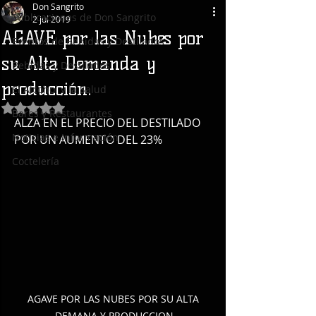
Don Sangrito
Publicaciones de Don Sangrito
2 jul 2019
AGAVE por las Nubes por
Eventos de Bebidas y Destilados
su Alta Demanda y
Bebidas y Destilados
producción.
El Alcohol y la Salud
Obtuvo NaN de 5 estrellas.
Bares y Restaurantes
ALZA EN EL PRECIO DEL DESTILADO 
Noticias e Información
POR UN AUMENTO DEL 23%
Coctelería
AGAVE POR LAS NUBES POR SU ALTA 
DEMANA Y PRODUCCION