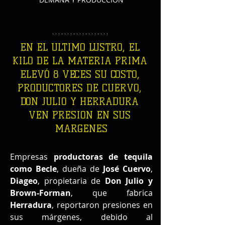
EN EL ULTIMO LUSTRO, EL 
KILO DE LA MATERIA PRIMA 
ELEVÓ 8 VECES SU COSTO, 
PRODUCTORES DE CUERVO, 
DON JULIO Y HERRADURA 
VEN PRESION EN SUS 
MARGENES
Empresas 
productoras de tequila 
como Becle
, dueña de 
José Cuervo
, 
Diageo
, propietaria de 
Don Julio y 
Brown-Forman
, que fabrica 
Herradura
, reportaron presiones en 
sus márgenes, debido al 