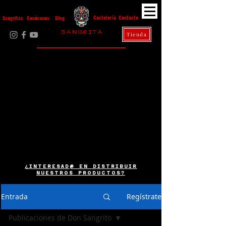
Contacto
Coctelería
Sangritas
Conócenos
Blog
S A N G R I T A
Tienda
La Casa Diez
¿INTERESAD@ EN DISTRIBUIR
NUESTROS PRODUCTOS?
Entrada
Regístrate
Publicaciones de Don Sangrito