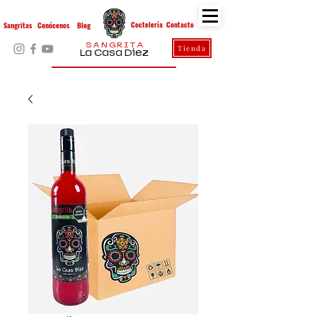
Contacto
Coctelería
Sangritas
Conócenos
Blog
S A N G R I T A
Tienda
La Casa Diez