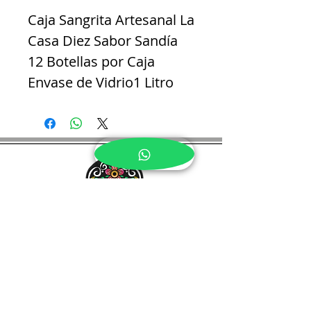
Caja Sangrita Artesanal La
Casa Diez Sabor
Sandía
12 Botellas por Caja
Envase de Vidrio1 Litro
Tapón Dosificador
Excelente para
Destilados, Cervezas,
Mariscos y Cocina
Gourmet.
Síguenos en
Contacto
Conoce Más