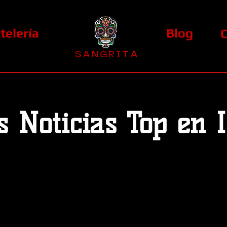
telería
Blog
S A N G R I T A
La Casa Diez
s Noticias Top en I