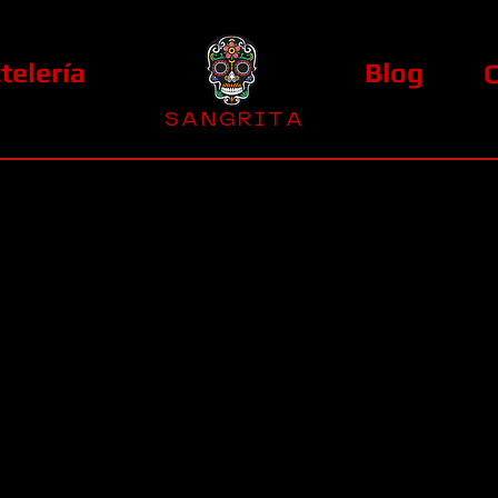
telería
Blog
S A N G R I T A
La Casa Diez