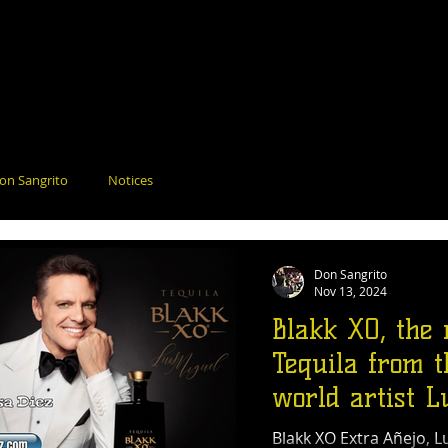
on Sangrito
Notices
Don Sangrito
Nov 13, 2024
Blakk XO, the
Tequila from t
world artist L
Miguel
Blakk XO Extra Añejo, L