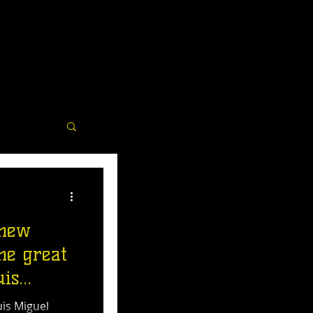
 new
he great
uis
uis Miguel