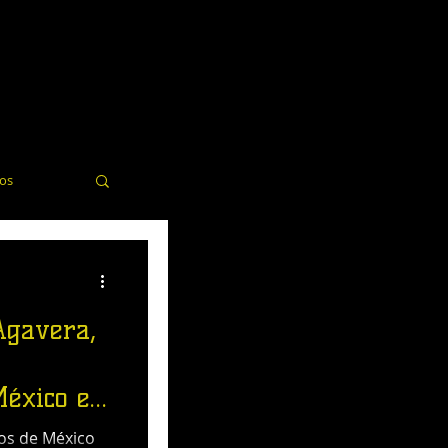
dos
elería
Agavera,
México en
dos de México