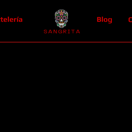
telería
Blog
S A N G R I T A
La Casa Diez