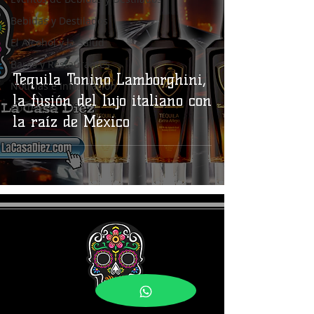
Bebidas y Destilados
El Alcohol y la Salud
Bares y Restaurantes
Tequila Tonino Lamborghini,
Noticias e Información
la fusión del lujo italiano con
Coctelería
la raíz de México