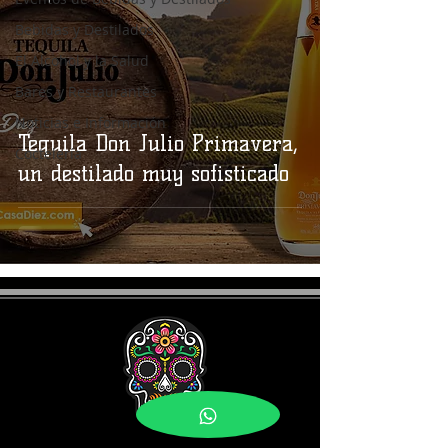
Bebidas y Destilados
El Alcohol y la Salud
Bares y Restaurantes
Noticias e Información
Tequila Don Julio Primavera,
Coctelería
un destilado muy sofisticado