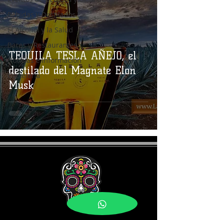
Bebidas y Destilados
El Alcohol y la Salud
Bares y Restaurantes
TEQUILA TESLA AÑEJO, el
Noticias e Información
destilado del Magnate Elon
Coctelería
Musk