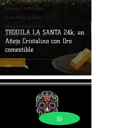
Bebidas y Destilados
El Alcohol y la Salud
Bares y Restaurantes
TEQUILA LA SANTA 24k, un
Noticias e Información
Añejo Cristalino con Oro
Coctelería
comestible