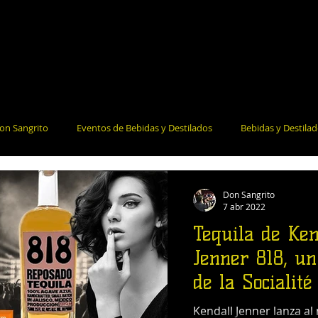
on Sangrito
Eventos de Bebidas y Destilados
Bebidas y Destila
la Salud
Bares y Restaurantes
Noticias e Información
Coct
Don Sangrito
7 abr 2022
Tequila de Ken
Jenner 818, un
de la Socialité
Kendall Jenner lanza a