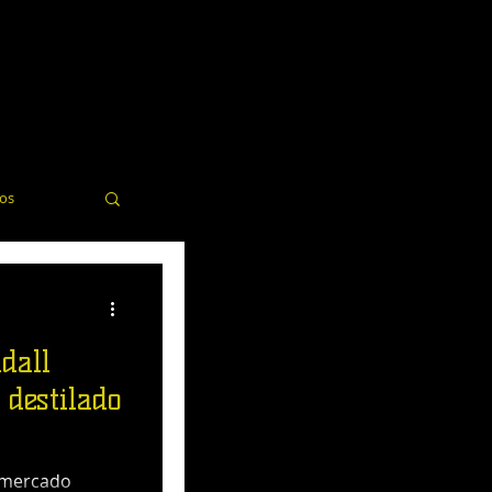
dos
elería
dall
 destilado
l mercado