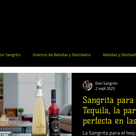
on Sangrito
Eventos de Bebidas y Destilados
Bebidas y Destila
la Salud
Bares y Restaurantes
Noticias e Información
Coct
Don Sangrito
2 sept 2025
Sangrita para 
Tequila, la par
perfecta en la
mexicanas.
La Sangrita para el tequ