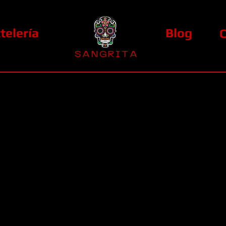
telería
Blog
S A N G R I T A
La Casa Diez