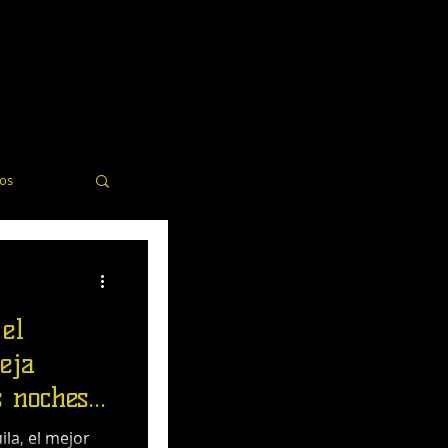
dos
elería
el
eja
s noches
ila, el mejor