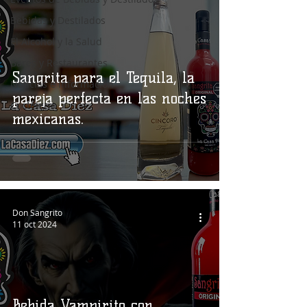
Bebidas y Destilados
El Alcohol y la Salud
Bares y Restaurantes
Sangrita para el Tequila, la
Noticias e Información
pareja perfecta en las noches
Coctelería
mexicanas.
Don Sangrito
11 oct 2024
Bebida Vampirito con