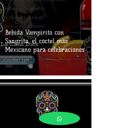
Bebidas y Destilados
El Alcohol y la Salud
Bares y Restaurantes
Bebida Vampirito con
Noticias e Información
Sangrita, el cóctel más
Coctelería
Mexicano para celebraciones