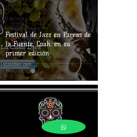
Bebidas y Destilados
El Alcohol y la Salud
Bares y Restaurantes
Festival de Jazz en Parras de
Noticias e Información
la Fuente, Coah. en su
Coctelería
primer edición