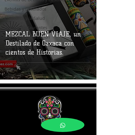
Bebidas y Destilados
El Alcohol y la Salud
Bares y Restaurantes
MEZCAL BUEN VIAJE, un
Noticias e Información
Destilado de Oaxaca con
Coctelería
cientos de Historias.