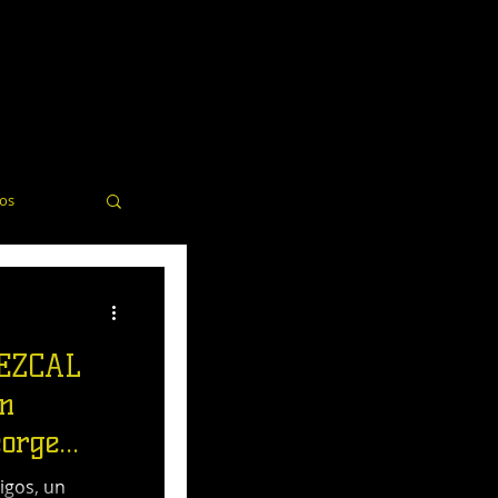
dos
elería
EZCAL
n
eorge
stades
igos, un