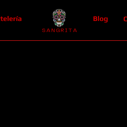
telería
Blog
S A N G R I T A
La Casa Diez