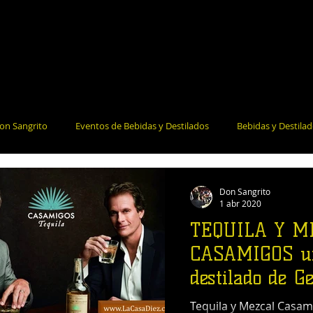
on Sangrito
Eventos de Bebidas y Destilados
Bebidas y Destila
la Salud
Bares y Restaurantes
Noticias e Información
Coct
Don Sangrito
1 abr 2020
TEQUILA Y M
CASAMIGOS u
destilado de G
Clooney y ami
Tequila y Mezcal Casam