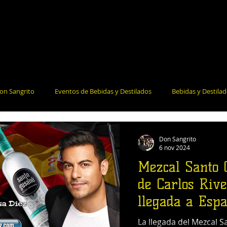
on Sangrito
Eventos de Bebidas y Destilados
Bebidas y Destila
la Salud
Bares y Restaurantes
Noticias e Información
Coct
Don Sangrito
6 nov 2024
Mezcal Santo 
de Carlos Riv
llegada a Esp
La llegada del Mezcal 