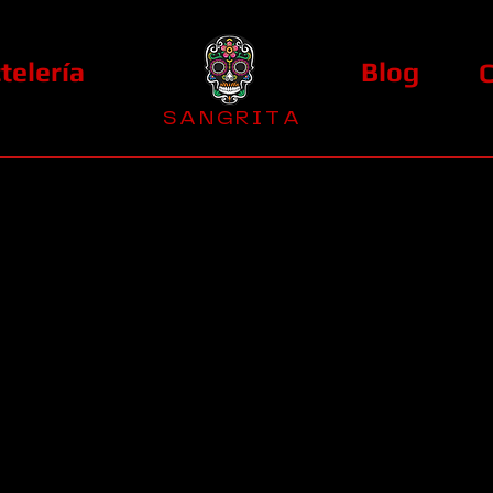
telería
Blog
S A N G R I T A
La Casa Diez