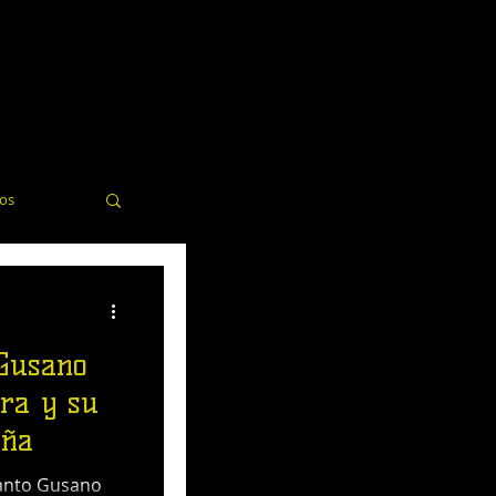
dos
elería
Gusano
era y su
aña
Santo Gusano