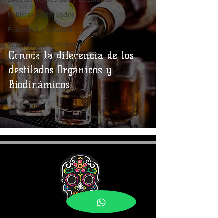
Bebidas y Destilados
El Alcohol y la Salud
Bares y Restaurantes
Conoce la diferencia de los
Noticias e Información
destilados Orgánicos y
Coctelería
Biodinámicos